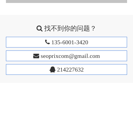
找不到你的问题？

135-6001-3420

s
eoprixcom@gmail.com

214227632

4.按要求提交资料后，审核人员会进行审核，通过审核即可成为开
发者。
Facebook
Twitter
Google
LinkedIn
Instagram
二.创建应用
1.网站应用接入申请
维看云建站系统
应用接入前，需首先进行申请，获得对应的appid与appkey，以保证