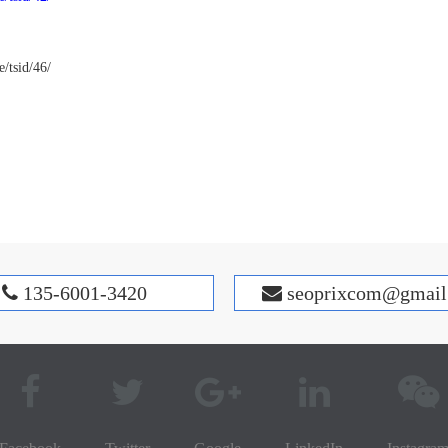
e/tsid/46/
135-6001-3420
s
eoprixcom@gmail

