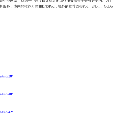
是企业网站，找到一个速度快又稳定的DNS服务器是十分有必要的。为了
：境内的推荐万网和DNSPod，境外的推荐DNSPod、eNom、GoDa
e/tsid/28/
e/tsid/40/
m
e/tsid/42/