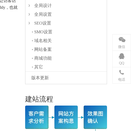
让访客访
全局设计
ddy，也就
全局设置
SEO设置
SMO设置
域名相关
微信
网站备案
商城功能
QQ
其它
版本更新
电话
建站流程