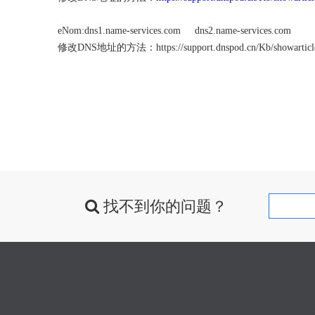
eNom:dns1.name-services.com dns2.name-services.com
修改DNS地址的方法：
https://support.dnspod.cn/Kb/showarticl
找不到你的问题？
