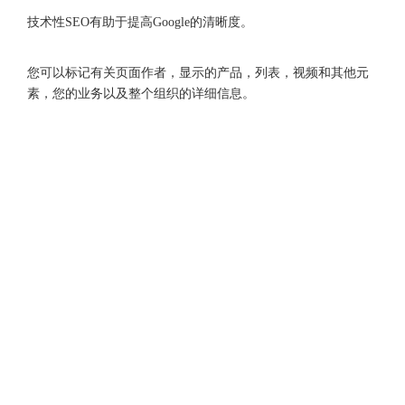
技术性SEO有助于提高Google的清晰度。
您可以标记有关页面作者，显示的产品，列表，视频和其他元
素，您的业务以及整个组织的详细信息。
2、谷歌SEO——充分利用外贸网站内容营销和谷歌SEO
如果您考虑以下因素，您的内容营销将有机会成功进行自然搜
索：
Facebook
Twitter
Google
LinkedIn
Instagram
·选择具体的，明显不同的和独特的主题思想。
·使用关键字研究来确定内容创意的优先级。
维看云建站系统
·如果要再次覆盖主题，请更新现有页面。